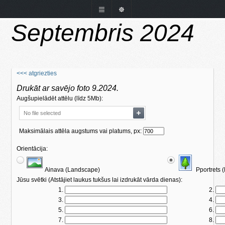
Septembris 2024
<<< atgriezties
Drukāt ar savējo foto 9.2024.
Augšupielādēt attēlu (līdz 5Mb):
No file selected
Maksimālais attēla augstums vai platums, px:
Orientācija:
Ainava (Landscape)
Pportrets (
Jūsu svētki (Atstājiet laukus tukšus lai izdrukāt vārda dienas):
1.
2.
3.
4.
5.
6.
7.
8.