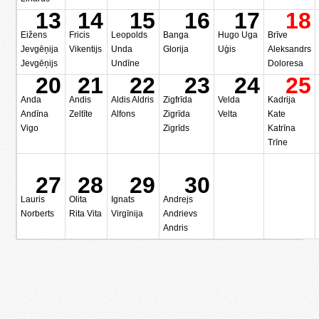
13
14
15
16
17
18
Eižens
Fricis
Leopolds
Banga
Hugo Uga
Brīve
Jevgēņija
Vikentijs
Unda
Glorija
Uģis
Aleksandrs
Jevgēņijs
Undīne
Doloresa
20
21
22
23
24
25
Anda
Andis
Aldis Aldris
Zigfrīda
Velda
Kadrija
Andīna
Zeltīte
Alfons
Zigrīda
Velta
Kate
Vigo
Zigrīds
Katrīna
Trīne
27
28
29
30
Lauris
Olita
Ignats
Andrejs
Norberts
Rita Vita
Virgīnija
Andrievs
Andris