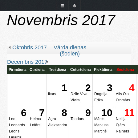
Novembris 2017
Oktobris 2017
Vārda dienas
(šodien)
Decembris 2017
Pirmdiena
Otrdiena
Trešdiena
Ceturtdiena
Piektdiena
Sestdiena
1
2
3
4
Ikars
Dzīle Viva
Dagnija
Atis Oto
Vivita
Ērika
Otomārs
6
7
8
9
10
11
Leo
Helma
Agra
Teodors
Mārcis
Nellija
Leonards
Lotārs
Aleksandra
Markuss
Ojārs
Leons
Mārtiņš
Rainers
Linards