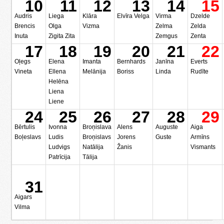
10
11
12
13
14
15
Audris
Liega
Klāra
Elvīra Velga
Virma
Dzelde
Brencis
Olga
Vizma
Zelma
Zelda
Inuta
Zigita Zita
Zemgus
Zenta
17
18
19
20
21
22
Oļegs
Elena
Imanta
Bernhards
Janīna
Everts
Vineta
Ellena
Melānija
Boriss
Linda
Rudīte
Helēna
Liena
Liene
24
25
26
27
28
29
Bērtulis
Ivonna
Broņislava
Alens
Auguste
Aiga
Boļeslavs
Ludis
Broņislavs
Jorens
Guste
Armīns
Ludvigs
Natālija
Žanis
Vismants
Patrīcija
Tālija
31
Aigars
Vilma