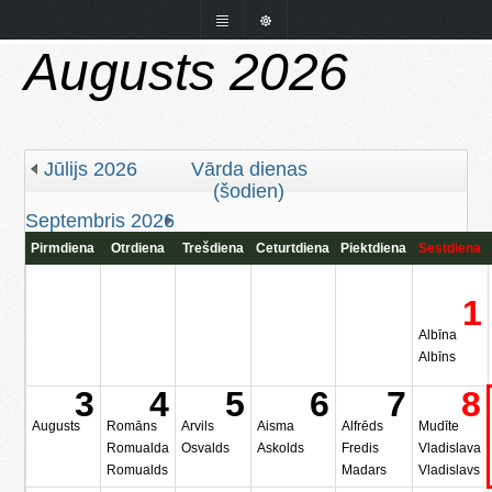
Augusts 2026
Jūlijs 2026
Vārda dienas
(šodien)
Septembris 2026
Pirmdiena
Otrdiena
Trešdiena
Ceturtdiena
Piektdiena
Sestdiena
1
Albīna
Albīns
3
4
5
6
7
8
Augusts
Romāns
Arvils
Aisma
Alfrēds
Mudīte
Romualda
Osvalds
Askolds
Fredis
Vladislava
Romualds
Madars
Vladislavs