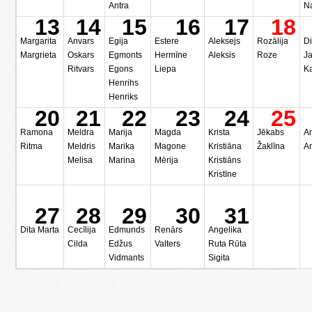
Antra
N
13
14
15
16
17
18
Margarita
Anvars
Egija
Estere
Aleksejs
Rozālija
D
Margrieta
Oskars
Egmonts
Hermīne
Aleksis
Roze
Ja
Ritvars
Egons
Liepa
K
Henrihs
Henriks
20
21
22
23
24
25
Ramona
Meldra
Marija
Magda
Krista
Jēkabs
A
Ritma
Meldris
Marika
Magone
Kristiāna
Žaklīna
A
Melisa
Marina
Mērija
Kristiāns
Kristīne
27
28
29
30
31
Dita Marta
Cecīlija
Edmunds
Renārs
Angelika
Cilda
Edžus
Valters
Ruta Rūta
Vidmants
Sigita