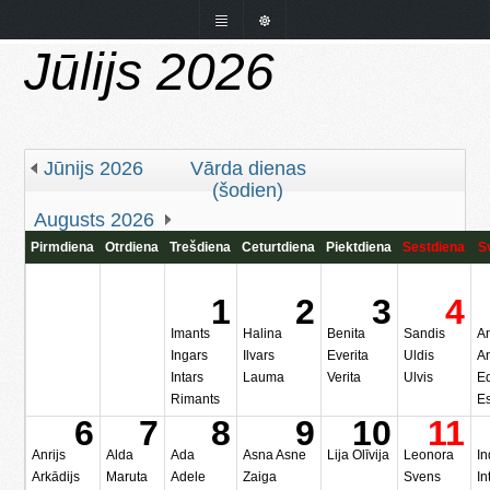
Jūlijs 2026
Jūnijs 2026
Vārda dienas
(šodien)
Augusts 2026
Pirmdiena
Otrdiena
Trešdiena
Ceturtdiena
Piektdiena
Sestdiena
S
1
2
3
4
Imants
Halina
Benita
Sandis
A
Ingars
Ilvars
Everita
Uldis
A
Intars
Lauma
Verita
Ulvis
Ed
Rimants
E
6
7
8
9
10
11
Anrijs
Alda
Ada
Asna Asne
Lija Olīvija
Leonora
In
Arkādijs
Maruta
Adele
Zaiga
Svens
In