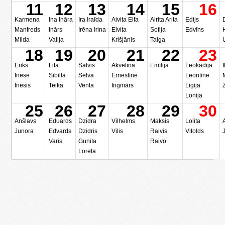
11
12
13
14
15
16
Karmena
Ina Ināra
Ira Iraīda
Aivita Elfa
Airita Arita
Edijs
Manfreds
Inārs
Irēna Irina
Elvita
Sofija
Edvīns
Milda
Valija
Krišjānis
Taiga
18
19
20
21
22
23
Ēriks
Lita
Salvis
Akvelīna
Emīlija
Leokādija
I
Inese
Sibilla
Selva
Ernestīne
Leontīne
Inesis
Teika
Venta
Ingmārs
Ligija
Lonija
25
26
27
28
29
30
Anšlavs
Eduards
Dzidra
Vilhelms
Maksis
Lolita
Junora
Edvards
Dzidris
Vilis
Raivis
Vitolds
Varis
Gunita
Raivo
Loreta