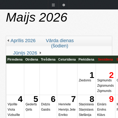
Maijs 2026
Aprīlis 2026
Vārda dienas
(šodien)
Jūnijs 2026
Pirmdiena
Otrdiena
Trešdiena
Ceturtdiena
Piektdiena
Sestdiena
1
2
Ziedonis
Sigmunds
Zigismunds
Zigmunds
4
5
6
7
8
9
Vijolīte
Ģederts
Didzis
Henriete
Staņislava
Einārs
Viola
Ģirts
Gaidis
Henrijs Jete
Staņislavs
Ervīns
Vizbulīte
Enriko
Stefānija
Klāvs